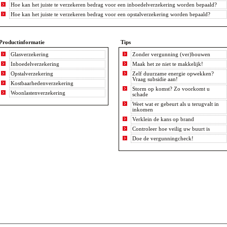
Hoe kan het juiste te verzekeren bedrag voor een inboedelverzekering worden bepaald?
Hoe kan het juiste te verzekeren bedrag voor een opstalverzekering worden bepaald?
Productinformatie
Tips
Glasverzekering
Zonder vergunning (ver)bouwen
Inboedelverzekering
Maak het ze niet te makkelijk!
Opstalverzekering
Zelf duurzame energie opwekken?
Vraag subsidie aan!
Kostbaarhedenverzekering
Storm op komst? Zo voorkomt u
Woonlastenverzekering
schade
Weet wat er gebeurt als u terugvalt in
inkomen
Verklein de kans op brand
Controleer hoe veilig uw buurt is
Doe de vergunningcheck!