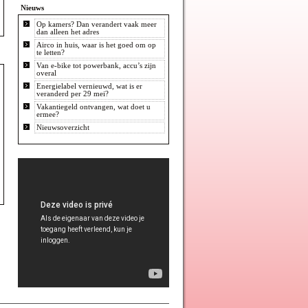
Nieuws
Op kamers? Dan verandert vaak meer
dan alleen het adres
Airco in huis, waar is het goed om op
te letten?
Van e-bike tot powerbank, accu’s zijn
overal
Energielabel vernieuwd, wat is er
veranderd per 29 mei?
Vakantiegeld ontvangen, wat doet u
ermee?
Nieuwsoverzicht