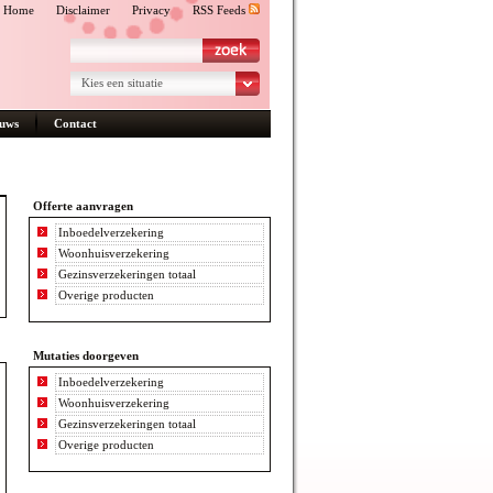
Home
Disclaimer
Privacy
RSS Feeds
Kies een situatie
uws
Contact
Offerte aanvragen
Inboedelverzekering
Woonhuisverzekering
Gezinsverzekeringen totaal
Overige producten
Mutaties doorgeven
Inboedelverzekering
Woonhuisverzekering
Gezinsverzekeringen totaal
Overige producten