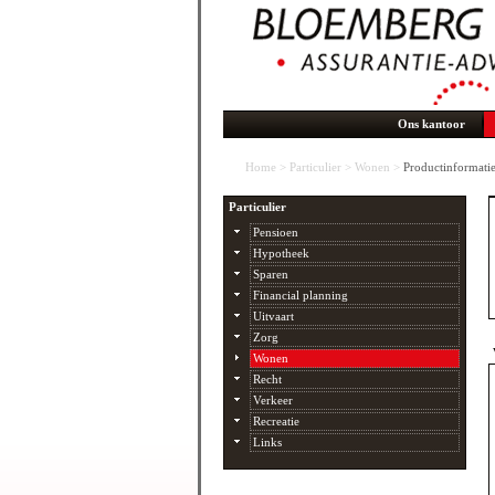
Ons kantoor
Home
>
Particulier
>
Wonen
>
Productinformati
Particulier
Pensioen
Hypotheek
Sparen
Financial planning
Uitvaart
Zorg
Wonen
Recht
Verkeer
Recreatie
Links