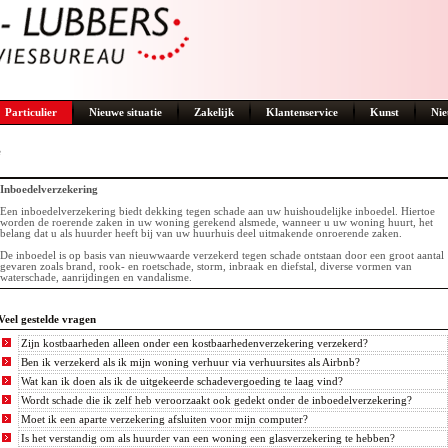
Particulier
Nieuwe situatie
Zakelijk
Klantenservice
Kunst
Nie
e
Inboedelverzekering
Een inboedelverzekering biedt dekking tegen schade aan uw huishoudelijke inboedel. Hiertoe
worden de roerende zaken in uw woning gerekend alsmede, wanneer u uw woning huurt, het
belang dat u als huurder heeft bij van uw huurhuis deel uitmakende onroerende zaken.
De inboedel is op basis van nieuwwaarde verzekerd tegen schade ontstaan door een groot aantal
gevaren zoals brand, rook- en roetschade, storm, inbraak en diefstal, diverse vormen van
waterschade, aanrijdingen en vandalisme.
Veel gestelde vragen
Zijn kostbaarheden alleen onder een kostbaarhedenverzekering verzekerd?
Ben ik verzekerd als ik mijn woning verhuur via verhuursites als Airbnb?
Wat kan ik doen als ik de uitgekeerde schadevergoeding te laag vind?
Wordt schade die ik zelf heb veroorzaakt ook gedekt onder de inboedelverzekering?
Moet ik een aparte verzekering afsluiten voor mijn computer?
Is het verstandig om als huurder van een woning een glasverzekering te hebben?