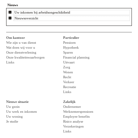
Nieuws
Uw inkomen bij arbeidsongeschiktheid
Nieuwsoverzicht
Ons kantoor
Particulier
Wie zijn u van dienst
Pensioen
Wat doen wij voor u
Hypotheek
Onze dienstverlening
Sparen
Onze kwaliteitswaarborgen
Financial planning
Links
Uitvaart
Zorg
Wonen
Recht
Verkeer
Recreatie
Links
Nieuwe situatie
Zakelijk
Uw gezin
Ondernemer
Uw werk en inkomen
Werknemerspensioen
Uw woning
Employee benefits
Je studie
Risico analyse
Verzekeringen
Links