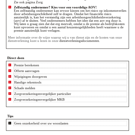
Zie ook pagina
Zorg
Zelfstandig ondernemer? Kies voor een voordelige AOV!
Een zelfstandig ondernemer kan ervoor kiezen om het risico op inkomensverlies
door arbeidsongeschiktheid zelf te dragen. Omdat het financiële risico
aanzienlijk is, kan het verstandig zijn een arbeidsongeschiktheidsverzekering
(aov) af te sluiten. Veel ondernemers hebben het idee dat een aov erg duur is.
Wij laten u graag zien dat dat erg meevalt, omdat u de premie als bedrijfskosten
kunt opvoeren en omdat u een aantal keuzemogelijkheden heeft waarmee u de
premie aanzienlijk kunt verlagen.
Meer informatie over de wijze waarop wij u van dienst zijn en de kosten van onze
dienstverlening kunt u lezen in onze
dienstverleningsdocumenten
.
Direct doen
Premie berekenen
Offerte aanvragen
Wijzigingen doorgeven
Handige rekentools
Schade melden
Zorgverzekeringenvergelijker particulier
Zorgverzekeringenvergelijker MKB
Tips
Geen onzekerheid over uw woonlasten