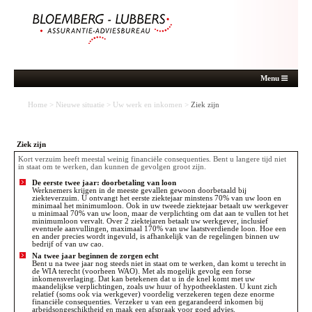
Menu
Home
>
Nieuwe situatie
>
Uw werk en inkomen
>
Ziek zijn
Ziek zijn
Kort verzuim heeft meestal weinig financiële consequenties. Bent u langere tijd niet
in staat om te werken, dan kunnen de gevolgen groot zijn.
De eerste twee jaar: doorbetaling van loon
Werknemers krijgen in de meeste gevallen gewoon doorbetaald bij
ziekteverzuim. U ontvangt het eerste ziektejaar minstens 70% van uw loon en
minimaal het minimumloon. Ook in uw tweede ziektejaar betaalt uw werkgever
u minimaal 70% van uw loon, maar de verplichting om dat aan te vullen tot het
minimumloon vervalt. Over 2 ziektejaren betaalt uw werkgever, inclusief
eventuele aanvullingen, maximaal 170% van uw laatstverdiende loon. Hoe een
en ander precies wordt ingevuld, is afhankelijk van de regelingen binnen uw
bedrijf of van uw cao.
Na twee jaar beginnen de zorgen echt
Bent u na twee jaar nog steeds niet in staat om te werken, dan komt u terecht in
de WIA terecht (voorheen WAO). Met als mogelijk gevolg een forse
inkomensverlaging. Dat kan betekenen dat u in de knel komt met uw
maandelijkse verplichtingen, zoals uw huur of hypotheeklasten. U kunt zich
relatief (soms ook via werkgever) voordelig verzekeren tegen deze enorme
financiële consequenties. Verzeker u van een gegarandeerd inkomen bij
arbeidsongeschiktheid en maak een afspraak voor goed advies.