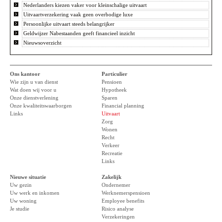
Nederlanders kiezen vaker voor kleinschalige uitvaart
Uitvaartverzekering vaak geen overbodige luxe
Persoonlijke uitvaart steeds belangrijker
Geldwijzer Nabestaanden geeft financieel inzicht
Nieuwsoverzicht
Ons kantoor
Particulier
Wie zijn u van dienst
Pensioen
Wat doen wij voor u
Hypotheek
Onze dienstverlening
Sparen
Onze kwaliteitswaarborgen
Financial planning
Links
Uitvaart
Zorg
Wonen
Recht
Verkeer
Recreatie
Links
Nieuwe situatie
Zakelijk
Uw gezin
Ondernemer
Uw werk en inkomen
Werknemerspensioen
Uw woning
Employee benefits
Je studie
Risico analyse
Verzekeringen