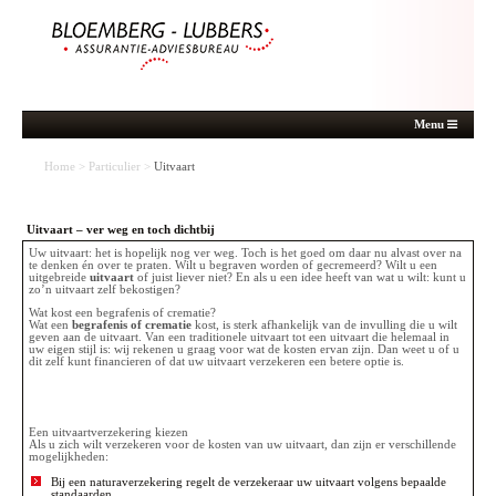
Menu
Home
>
Particulier
>
Uitvaart
Uitvaart – ver weg en toch dichtbij
Uw uitvaart: het is hopelijk nog ver weg. Toch is het goed om daar nu alvast over na
te denken én over te praten. Wilt u begraven worden of gecremeerd? Wilt u een
uitgebreide
uitvaart
of juist liever niet? En als u een idee heeft van wat u wilt: kunt u
zo’n uitvaart zelf bekostigen?
Wat kost een begrafenis of crematie?
Wat een
begrafenis of crematie
kost, is sterk afhankelijk van de invulling die u wilt
geven aan de uitvaart. Van een traditionele uitvaart tot een uitvaart die helemaal in
uw eigen stijl is: wij rekenen u graag voor wat de kosten ervan zijn. Dan weet u of u
dit zelf kunt financieren of dat uw uitvaart verzekeren een betere optie is.
Een uitvaartverzekering kiezen
Als u zich wilt verzekeren voor de kosten van uw uitvaart, dan zijn er verschillende
mogelijkheden:
Bij een naturaverzekering regelt de verzekeraar uw uitvaart volgens bepaalde
standaarden