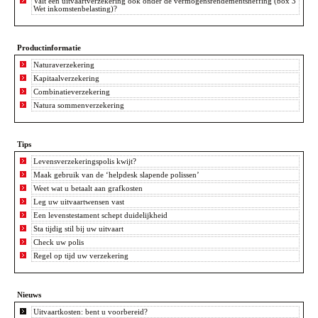
Valt een uitvaartverzekering ook onder de vermogensrendementsheffing (box 3
Wet inkomstenbelasting)?
Productinformatie
Naturaverzekering
Kapitaalverzekering
Combinatieverzekering
Natura sommenverzekering
Tips
Levensverzekeringspolis kwijt?
Maak gebruik van de ‘helpdesk slapende polissen’
Weet wat u betaalt aan grafkosten
Leg uw uitvaartwensen vast
Een levenstestament schept duidelijkheid
Sta tijdig stil bij uw uitvaart
Check uw polis
Regel op tijd uw verzekering
Nieuws
Uitvaartkosten: bent u voorbereid?