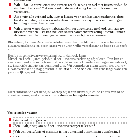
Wilt u dat uw verzekeraar uw uitvaart regelt, maar dan wel met iets meer dan de
standaarddiensten? Met een combinatieverzekering kunt u zich aanvullend
verzekeren
Als u juist alle vrijheid wilt, kunt u kiezen voor een kapitaalverzekering; deze
keert een bedrag uit aan uw nabestaanden waarmee zij de uitvaart naar eigen
invulling kunnen bekostigen
Wilt u zeker weten dat uw nabestaanden het uitgekeerde geld ook echt aan uw
uitvaart besteden? Dat kan met een natura sommenverzekering; hierbij kunnen
de kosten van de uitvaart gedeclareerd worden bij de verzekeraar
Bloemberg-Lubbers Assurantie-Adviesbureau helpt u bij het kiezen van het soort
uitvaartverzekering en zoekt graag voor u uit welke verzekeraar de beste polis heeft
voor u.
Heeft u al een uitvaartverzekering? Kom dan ook langs!
Misschien heeft u jaren geleden al een uitvaartverzekering afgesloten. Dan kan er
veel veranderd zijn in de tussentijd: u kijkt nu wellicht anders aan tegen uw uitvaart,
uw financiële situatie kan veranderd zijn. Wij controleren graag samen met u of uw
uitvaartverzekering nog passend is. Bel
0316 - 373 555
en kom eens langs voor een
persoonlijk gesprek hierover.
Meer informatie over de wijze waarop wij u van dienst zijn en de kosten van onze
dienstverlening kunt u lezen in onze
dienstverleningsdocumenten
.
Veel gestelde vragen
Wat is natuurbegraven?
Ben ik altijd vrij om zelf een uitvaartverzorger te kiezen?
Valt een begrafenis of crematie in het buitenland binnen mijn verzekering?