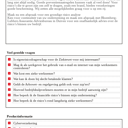
lang niet altijd nodig. Goede preventiemaatregelen kunnen vaak al veel doen! Voor
risico’s die te groot zijn om zelf te dragen, zoals een brand, bieden verzekeringen
goede bescherming. Wij zetten alle mogelijkheden graag voor u op een rij.
Maak nu een afspraak voor een grondige risico analyse
Kies voor continuïteit van uw onderneming en maak een afspraak met Bloemberg-
Lubbers Assurantie-Adviesbureau in Duiven voor een onafhankelijk advies over de
risico’s binnen uw bedrijf.
Veel gestelde vragen
Is eigenrisicodragerschap voor de Ziektewet voor mij interessant?
Mag ik als werkgever het gebruik van e-mail en internet van mijn werknemers
controleren?
Wat kost een zieke werknemer?
Wat kan ik doen bij slecht betalende klanten?
Geldt de Arbowet- en regelgeving geldt ook voor zzp'ers?
Hoeveel bedrijfshulpverleners moeten er in mijn bedrijf aanwezig zijn?
Hoe beperk ik de financiële risico’s binnen mijn onderneming?
Hoe beperk ik de risico’s rond langdurig zieke werknemers?
Productinformatie
Cyberverzekering