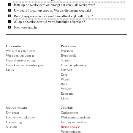
Hitte op de werkvloer: wat vraagt dat van u als werkgever?
Uw bedrijf draait op stroom. Wat als die ineens wegvalt?
Bedrijfsgegevens in de cloud: hoe afhankelijk wilt u zijn?
AI op de werkvloer: tijd voor duidelijke afspraken?
Nieuwsoverzicht
Ons kantoor
Particulier
Wie zijn u van dienst
Pensioen
Wat doen wij voor u
Hypotheek
Onze dienstverlening
Sparen
Onze kwaliteitswaarborgen
Financial planning
Links
Uitvaart
Zorg
Wonen
Recht
Verkeer
Recreatie
Links
Nieuwe situatie
Zakelijk
Uw gezin
Ondernemer
Uw werk en inkomen
Werknemerspensioen
Uw woning
Employee benefits
Je studie
Risico analyse
Verzekeringen