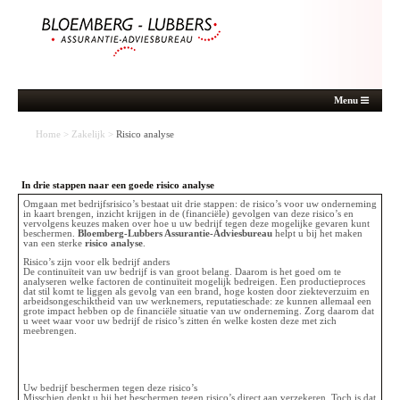
Menu
Home
>
Zakelijk
>
Risico analyse
In drie stappen naar een goede risico analyse
Omgaan met bedrijfsrisico’s bestaat uit drie stappen: de risico’s voor uw onderneming
in kaart brengen, inzicht krijgen in de (financiële) gevolgen van deze risico’s en
vervolgens keuzes maken over hoe u uw bedrijf tegen deze mogelijke gevaren kunt
beschermen.
Bloemberg-Lubbers Assurantie-Adviesbureau
helpt u bij het maken
van een sterke
risico analyse
.
Risico’s zijn voor elk bedrijf anders
De continuïteit van uw bedrijf is van groot belang. Daarom is het goed om te
analyseren welke factoren de continuïteit mogelijk bedreigen. Een productieproces
dat stil komt te liggen als gevolg van een brand, hoge kosten door ziekteverzuim en
arbeidsongeschiktheid van uw werknemers, reputatieschade: ze kunnen allemaal een
grote impact hebben op de financiële situatie van uw onderneming. Zorg daarom dat
u weet waar voor uw bedrijf de risico’s zitten én welke kosten deze met zich
meebrengen.
Uw bedrijf beschermen tegen deze risico’s
Misschien denkt u bij het beschermen tegen risico’s direct aan verzekeren. Toch is dat