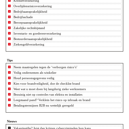
Kredietverzekering
Overlijdensrisicoverzekering
Bedrijfsaansprakelijkheid
Bedrijfsschade
Beroepsaansprakelijkheid
Zakelijke rechtsbijstand
Inventaris- en goederenverzekering
Bestuurdersaansprakelijkheid
Ziekengeldverzekering
Tips
Neem maatregelen tegen de ‘verborgen risico’s’
Veilig ondernemen als winkelier
Houd persoonsgegevens veilig
Kies voor brandveiligheid, doe de checklist brand
Weet wat u moet doen bij langdurig zieke werknemers
Bezuinig niet op controles van elektra en installaties
Leegstaand pand? Verklein het risico op inbraak en brand
Betalingstermijnen B2B nu wettelijk geregeld
Nieuws
Vakantiestilte? Juist dan krijgen cybercriminelen hun kans