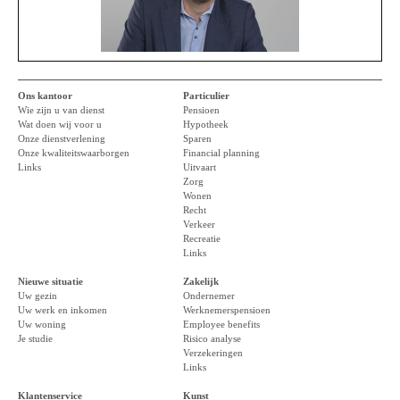
Ons kantoor
Particulier
Wie zijn u van dienst
Pensioen
Wat doen wij voor u
Hypotheek
Onze dienstverlening
Sparen
Onze kwaliteitswaarborgen
Financial planning
Links
Uitvaart
Zorg
Wonen
Recht
Verkeer
Recreatie
Links
Nieuwe situatie
Zakelijk
Uw gezin
Ondernemer
Uw werk en inkomen
Werknemerspensioen
Uw woning
Employee benefits
Je studie
Risico analyse
Verzekeringen
Links
Klantenservice
Kunst