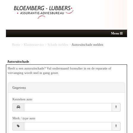
Menu
Home
>
Klantenservice
>
Schade melden
>
Autoruitschade melden
Autoruitschade