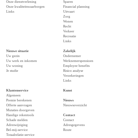
Onze dienstverlening
Sparen
Onze kwaliteitswaarborgen
Financial planning
Links
Uitvaart
Zorg
Wonen
Recht
Verkeer
Recreatie
Links
Nieuwe situatie
Zakelijk
Uw gezin
Ondernemer
Uw werk en inkomen
Werknemerspensioen
Uw woning
Employee benefits
Je studie
Risico analyse
Verzekeringen
Links
Klantenservice
Kunst
Algemeen
Premie berekenen
Nieuws
Offerte aanvragen
Nieuwsoverzicht
Mutaties doorgeven
Handige rekentools
Contact
Schade melden
Contact
Adreswijziging
Adresgegevens
Bel-mij-service
Route
Totaalrelatie-service