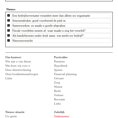
Nieuws
Een bedrijfsovername verandert meer dan alleen uw organisatie
Seizoensdrukte: goed voorbereid de piek in
Samenwerken: zo maakt u goede afspraken
Fiscale voordelen nemen af: waar maakt u nog het verschil?
Als handelsroutes onder druk staan: wat merkt uw bedrijf?
Nieuwsoverzicht
Ons kantoor
Particulier
Wie zijn u van dienst
Pensioen
Wat doen wij voor u
Hypotheek
Onze dienstverlening
Sparen
Onze kwaliteitswaarborgen
Financial planning
Links
Uitvaart
Zorg
Wonen
Recht
Verkeer
Recreatie
Links
Nieuwe situatie
Zakelijk
Uw gezin
Ondernemer