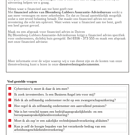
uitvoering helpen we u graag.
Weten waar u financieel aan toe bent geeft rust
Met
financieel advies van Bloemberg-Lubbers Assurantie-Adviesbureau
werkt u
aan meer vermogen en meer zekerheden. En dat zo fiscaal aantrekkelijk mogelijk
zodat u niet teveel belasting betaalt. Dat maakt ons financieel advies tot een
investering die echt iets oplevert. Want weten waar u financieel aan toe bent, geeft
een heel gerust gevoel.
Maak nu een afspraak voor financieel advies in Duiven
Bij Bloemberg-Lubbers Assurantie-Adviesbureau krijgt u financieel advies specifiek
voor ondernemers, dichtbij huis geregeld. Bel
0316 - 373 555
en maak een afspraak
met onze financieel adviseur.
Meer informatie over de wijze waarop wij u van dienst zijn en de kosten van onze
dienstverlening kunt u lezen in onze
dienstverleningsdocumenten
.
Veel gestelde vragen
Cyberrisico’s: moet ik daar ik iets mee?
Ik zoek investeerders. Is een Business Angel iets voor mij?
Heb ik als zelfstandig ondernemer recht op een zwangerschapsuitkering?
Hoe regel ik als zelfstandig ondernemer een aanvullend pensioen?
Wat is het verschil tussen een bedrijfsaansprakelijkheids- en een
beroepsaansprakelijkheidsverzekering?
Moet ik als zzp’er een zakelijke rechtsbijstandverzekering afsluiten?
Kun je zelf de hoogte bepalen van het verzekerde bedrag van een
arbeidsongeschiktheidsverzekering?