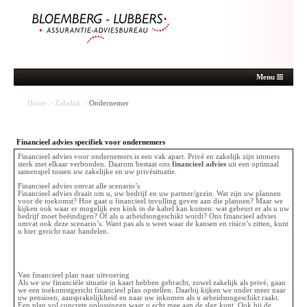
Menu
Home
>
Zakelijk
>
Ondernemer
Financieel advies specifiek voor ondernemers
Financieel advies voor ondernemers is een vak apart. Privé en zakelijk zijn immers
sterk met elkaar verbonden. Daarom bestaat ons
financieel advies
uit een optimaal
samenspel tussen uw zakelijke en uw privésituatie.
Financieel advies omvat alle scenario’s
Financieel advies draait om u, uw bedrijf en uw partner/gezin. Wat zijn uw plannen
voor de toekomst? Hoe gaat u financieel invulling geven aan die plannen? Maar we
kijken ook waar er mogelijk een kink in de kabel kan komen: wat gebeurt er als u uw
bedrijf moet beëindigen? Of als u arbeidsongeschikt wordt? Ons financieel advies
omvat ook deze scenario’s. Want pas als u weet waar de kansen en risico’s zitten, kunt
u hier gericht naar handelen.
Van financieel plan naar uitvoering
Als we uw financiële situatie in kaart hebben gebracht, zowel zakelijk als privé, gaan
we een toekomstgericht financieel plan opstellen. Daarbij kijken we onder meer naar
uw pensioen, aansprakelijkheid en naar uw inkomen als u arbeidsongeschikt raakt.
Een plan vol concrete oplossingen waar u echt mee aan de slag kunt. Ook bij de