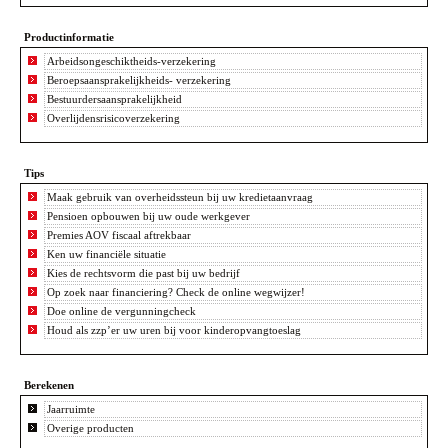
Productinformatie
Arbeidsongeschiktheids-verzekering
Beroepsaansprakelijkheids- verzekering
Bestuurdersaansprakelijkheid
Overlijdensrisicoverzekering
Tips
Maak gebruik van overheidssteun bij uw kredietaanvraag
Pensioen opbouwen bij uw oude werkgever
Premies AOV fiscaal aftrekbaar
Ken uw financiële situatie
Kies de rechtsvorm die past bij uw bedrijf
Op zoek naar financiering? Check de online wegwijzer!
Doe online de vergunningcheck
Houd als zzp’er uw uren bij voor kinderopvangtoeslag
Berekenen
Jaarruimte
Overige producten