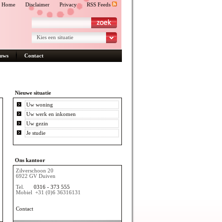
Home
Disclaimer
Privacy
RSS Feeds
Kies een situatie
uws
Contact
Nieuwe situatie
Uw woning
Uw werk en inkomen
Uw gezin
Je studie
Ons kantoor
Zilverschoon 20
6922 GV Duiven
Tel.
0316 - 373 555
Mobiel
+31 (0)6 36316131
Contact