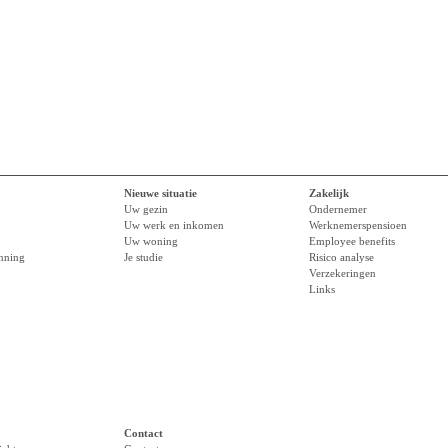
Nieuwe situatie
Zakelijk
Uw gezin
Ondernemer
Uw werk en inkomen
Werknemerspensioen
Uw woning
Employee benefits
anning
Je studie
Risico analyse
Verzekeringen
Links
Contact