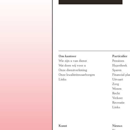
Ons kantoor
Particulier
Wie zijn u van dienst
Pensioen
Wat doen wij voor u
Hypotheek
Onze dienstverlening
Sparen
Onze kwaliteitswaarborgen
Financial pl
Links
Uitvaart
Zorg
Wonen
Recht
Verkeer
Recreatie
Links
Kunst
Nieuws