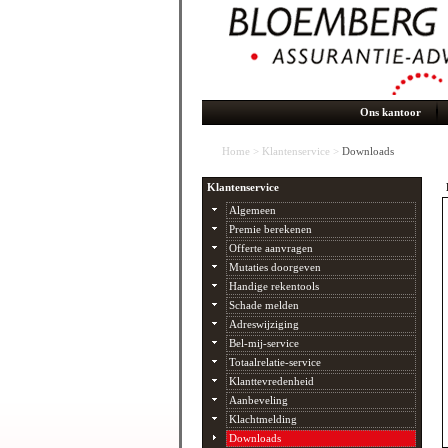
Ons kantoor
Home
>
Klantenservice
>
Downloads
Klantenservice
Algemeen
Premie berekenen
Offerte aanvragen
Mutaties doorgeven
Handige rekentools
Schade melden
Adreswijziging
Bel-mij-service
Totaalrelatie-service
Klanttevredenheid
Aanbeveling
Klachtmelding
Downloads