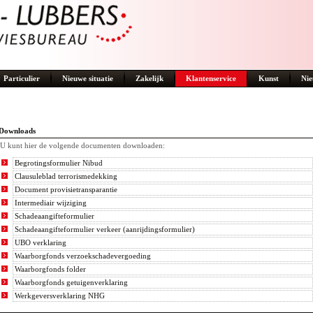
Particulier
Nieuwe situatie
Zakelijk
Klantenservice
Kunst
Nie
Downloads
U kunt hier de volgende documenten downloaden:
Begrotingsformulier Nibud
Clausuleblad terrorismedekking
Document provisietransparantie
Intermediair wijziging
Schadeaangifteformulier
Schadeaangifteformulier verkeer (aanrijdingsformulier)
UBO verklaring
Waarborgfonds verzoekschadevergoeding
Waarborgfonds folder
Waarborgfonds getuigenverklaring
Werkgeversverklaring NHG