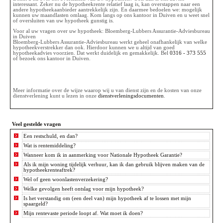
interessant. Zeker nu de hypotheekrente relatief laag is, kan overstappen naar een
andere hypotheekaanbieder aantrekkelijk zijn. En daarmee bedoelen we: mogelijk
kunnen uw maandlasten omlaag. Kom langs op ons kantoor in Duiven en u weet snel
of oversluiten van uw hypotheek gunstig is.
Voor al uw vragen over uw hypotheek: Bloemberg-Lubbers Assurantie-Adviesbureau
in Duiven
Bloemberg-Lubbers Assurantie-Adviesbureau werkt geheel onafhankelijk van welke
hypotheekverstrekker dan ook. Hierdoor kunnen we u altijd van goed
hypotheekadvies voorzien. Dat werkt duidelijk en gemakkelijk. Bel
0316 - 373 555
of bezoek ons kantoor in Duiven.
Meer informatie over de wijze waarop wij u van dienst zijn en de kosten van onze
dienstverlening kunt u lezen in onze
dienstverleningsdocumenten
.
Veel gestelde vragen
Een restschuld, en dan?
Wat is rentemiddeling?
Wanneer kom ik in aanmerking voor Nationale Hypotheek Garantie?
Als ik mijn woning tijdelijk verhuur, kan ik dan gebruik blijven maken van de
hypotheekrenteaftrek?
Wel of geen woonlastenverzekering?
Welke gevolgen heeft ontslag voor mijn hypotheek?
Is het verstandig om (een deel van) mijn hypotheek af te lossen met mijn
spaargeld?
Mijn rentevaste periode loopt af. Wat moet ik doen?