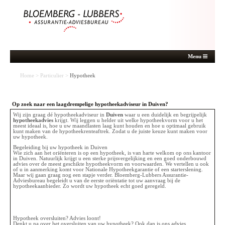
Menu
Home
>
Particulier
>
Hypotheek
Op zoek naar een laagdrempelige hypotheekadviseur in Duiven?
Wij zijn graag dé hypotheekadviseur in
Duiven
waar u een duidelijk en begrijpelijk
hypotheekadvies
krijgt. Wij leggen u helder uit welke hypotheekvorm voor u het
meest ideaal is, hoe u uw maandlasten laag kunt houden en hoe u optimaal gebruik
kunt maken van de hypotheekrenteaftrek. Zodat u de juiste keuze kunt maken voor
uw hypotheek.
Begeleiding bij uw hypotheek in Duiven
Wie zich aan het oriënteren is op een hypotheek, is van harte welkom op ons kantoor
in Duiven. Natuurlijk krijgt u een sterke prijsvergelijking en een goed onderbouwd
advies over de meest geschikte hypotheekvorm en voorwaarden. We vertellen u ook
of u in aanmerking komt voor Nationale Hypotheekgarantie of een starterslening.
Maar wij gaan graag nog een stapje verder. Bloemberg-Lubbers Assurantie-
Adviesbureau begeleidt u van de eerste oriëntatie tot uw aanvraag bij de
hypotheekaanbieder. Zo wordt uw hypotheek echt goed geregeld.
Hypotheek oversluiten? Advies loont!
Denkt u na over het oversluiten van uw hypotheek? Ook dan is ons advies