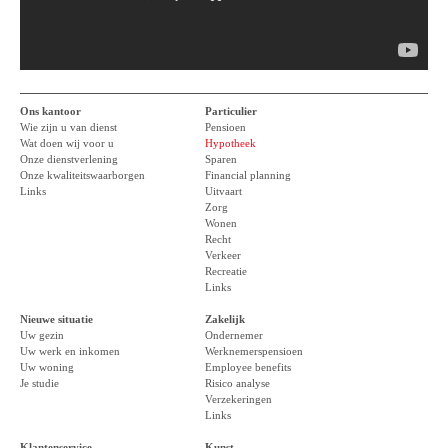
Ons kantoor
Particulier
Wie zijn u van dienst
Pensioen
Wat doen wij voor u
Hypotheek
Onze dienstverlening
Sparen
Onze kwaliteitswaarborgen
Financial planning
Links
Uitvaart
Zorg
Wonen
Recht
Verkeer
Recreatie
Links
Nieuwe situatie
Zakelijk
Uw gezin
Ondernemer
Uw werk en inkomen
Werknemerspensioen
Uw woning
Employee benefits
Je studie
Risico analyse
Verzekeringen
Links
Klantenservice
Kunst