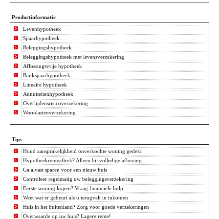
Productinformatie
Levenhypotheek
Spaarhypotheek
Beleggingshypotheek
Beleggingshypotheek met levensverzekering
Aflossingsvrije hypotheek
Bankspaarhypotheek
Lineaire hypotheek
Annuïteitenhypotheek
Overlijdensrisicoverzekering
Woonlastenverzekering
Tips
Houd aansprakelijkheid onverkochte woning gedekt
Hypotheekrenteaftrek? Alleen bij volledige aflossing
Ga alvast sparen voor een nieuw huis
Controleer regelmatig uw beleggingsverzekering
Eerste woning kopen? Vraag financiële hulp
Weet wat er gebeurt als u terugvalt in inkomen
Huis in het buitenland? Zorg voor goede verzekeringen
Overwaarde op uw huis? Lagere rente!