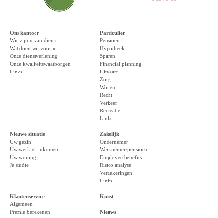
Ons kantoor
Particulier
Wie zijn u van dienst
Pensioen
Wat doen wij voor u
Hypotheek
Onze dienstverlening
Sparen
Onze kwaliteitswaarborgen
Financial planning
Links
Uitvaart
Zorg
Wonen
Recht
Verkeer
Recreatie
Links
Nieuwe situatie
Zakelijk
Uw gezin
Ondernemer
Uw werk en inkomen
Werknemerspensioen
Uw woning
Employee benefits
Je studie
Risico analyse
Verzekeringen
Links
Klantenservice
Kunst
Algemeen
Premie berekenen
Nieuws