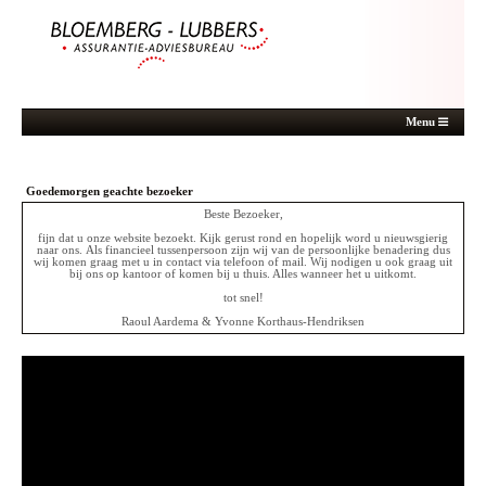
Menu
Goedemorgen
geachte bezoeker
Beste Bezoeker,
fijn dat u onze website bezoekt. Kijk gerust rond en hopelijk word u nieuwsgierig
naar ons. Als financieel tussenpersoon zijn wij van de persoonlijke benadering dus
wij komen graag met u in contact via telefoon of mail. Wij nodigen u ook graag uit
bij ons op kantoor of komen bij u thuis. Alles wanneer het u uitkomt.
tot snel!
Raoul Aardema & Yvonne Korthaus-Hendriksen