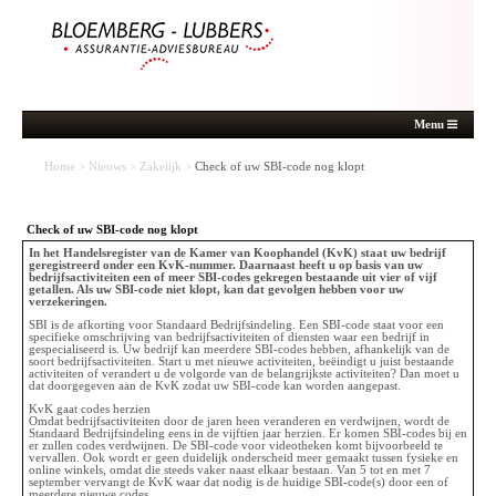
Menu
Home
>
Nieuws
>
Zakelijk
>
Check of uw SBI-code nog klopt
Check of uw SBI-code nog klopt
In het Handelsregister van de Kamer van Koophandel (KvK) staat uw bedrijf
geregistreerd onder een KvK-nummer. Daarnaast heeft u op basis van uw
bedrijfsactiviteiten een of meer SBI-codes gekregen bestaande uit vier of vijf
getallen. Als uw SBI-code niet klopt, kan dat gevolgen hebben voor uw
verzekeringen.
SBI is de afkorting voor Standaard Bedrijfsindeling. Een SBI-code staat voor een
specifieke omschrijving van bedrijfsactiviteiten of diensten waar een bedrijf in
gespecialiseerd is. Uw bedrijf kan meerdere SBI-codes hebben, afhankelijk van de
soort bedrijfsactiviteiten. Start u met nieuwe activiteiten, beëindigt u juist bestaande
activiteiten of verandert u de volgorde van de belangrijkste activiteiten? Dan moet u
dat doorgegeven aan de KvK zodat uw SBI-code kan worden aangepast.
KvK gaat codes herzien
Omdat bedrijfsactiviteiten door de jaren heen veranderen en verdwijnen, wordt de
Standaard Bedrijfsindeling eens in de vijftien jaar herzien. Er komen SBI-codes bij en
er zullen codes verdwijnen. De SBI-code voor videotheken komt bijvoorbeeld te
vervallen. Ook wordt er geen duidelijk onderscheid meer gemaakt tussen fysieke en
online winkels, omdat die steeds vaker naast elkaar bestaan. Van 5 tot en met 7
september vervangt de KvK waar dat nodig is de huidige SBI-code(s) door een of
meerdere nieuwe codes.