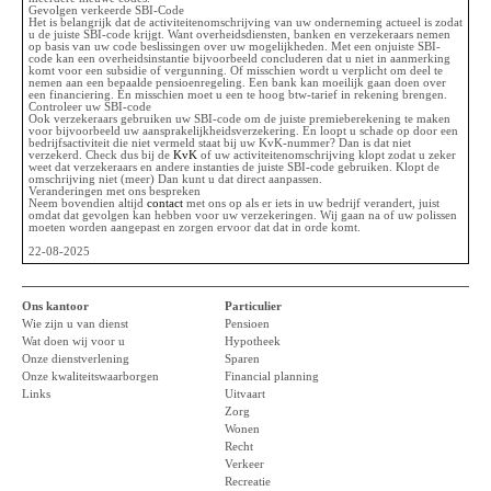
Gevolgen verkeerde SBI-Code
Het is belangrijk dat de activiteitenomschrijving van uw onderneming actueel is zodat
u de juiste SBI-code krijgt. Want overheidsdiensten, banken en verzekeraars nemen
op basis van uw code beslissingen over uw mogelijkheden. Met een onjuiste SBI-
code kan een overheidsinstantie bijvoorbeeld concluderen dat u niet in aanmerking
komt voor een subsidie of vergunning. Of misschien wordt u verplicht om deel te
nemen aan een bepaalde pensioenregeling. Een bank kan moeilijk gaan doen over
een financiering. En misschien moet u een te hoog btw-tarief in rekening brengen.
Controleer uw SBI-code
Ook verzekeraars gebruiken uw SBI-code om de juiste premieberekening te maken
voor bijvoorbeeld uw aansprakelijkheidsverzekering. En loopt u schade op door een
bedrijfsactiviteit die niet vermeld staat bij uw KvK-nummer? Dan is dat niet
verzekerd. Check dus bij de
KvK
of uw activiteitenomschrijving klopt zodat u zeker
weet dat verzekeraars en andere instanties de juiste SBI-code gebruiken. Klopt de
omschrijving niet (meer) Dan kunt u dat direct aanpassen.
Veranderingen met ons bespreken
Neem bovendien altijd
contact
met ons op als er iets in uw bedrijf verandert, juist
omdat dat gevolgen kan hebben voor uw verzekeringen. Wij gaan na of uw polissen
moeten worden aangepast en zorgen ervoor dat dat in orde komt.
22-08-2025
Ons kantoor
Particulier
Wie zijn u van dienst
Pensioen
Wat doen wij voor u
Hypotheek
Onze dienstverlening
Sparen
Onze kwaliteitswaarborgen
Financial planning
Links
Uitvaart
Zorg
Wonen
Recht
Verkeer
Recreatie