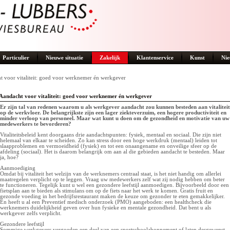
Particulier
Nieuwe situatie
Zakelijk
Klantenservice
Kunst
Nie
t voor vitaliteit: goed voor werknemer én werkgever
Aandacht voor vitaliteit: goed voor werknemer én werkgever
Er zijn tal van redenen waarom u als werkgever aandacht zou kunnen besteden aan vitaliteit
op de werkvloer. De belangrijkste zijn een lager ziekteverzuim, een hogere productiviteit en
minder verloop van personeel. Maar wat kunt u doen om de gezondheid en motivatie van uw
medewerkers te bevorderen?
Vitaliteitsbeleid kent doorgaans drie aandachtspunten: fysiek, mentaal en sociaal. Die zijn niet
helemaal van elkaar te scheiden. Zo kan stress door een hoge werkdruk (mentaal) leiden tot
slaapproblemen en vermoeidheid (fysiek) en tot een onaangename en onveilige sfeer op de
afdeling (sociaal). Het is daarom belangrijk om aan al die gebieden aandacht te besteden. Maar
ja, hoe?
Aanmoediging
Omdat bij vitaliteit het welzijn van de werknemers centraal staat, is het niet handig om allerlei
maatregelen verplicht op te leggen. Vraag uw medewerkers zelf wat zij nodig hebben om beter
te functioneren. Tegelijk kunt u wel een gezondere leefstijl aanmoedigen. Bijvoorbeeld door een
fietsplan aan te bieden als stimulans om op de fiets naar het werk te komen. Gratis fruit en
gezonde voeding in het bedrijfsrestaurant maken de keuze om gezonder te eten gemakkelijker.
En heeft u al een Preventief medisch onderzoek (PMO) aangeboden: een healthcheck die
werknemers duidelijkheid geven over hun fysieke en mentale gezondheid. Dat bent u als
werkgever zelfs verplicht.
Gezondere leefstijl
Sommige werkgevers vergoeden een deel van een sportschoolabonnement of laten desgewenst