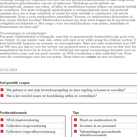
medewerkers gebruikmaken van een zit-stabureau. Workshops op het gebied van
alcoholgebruik, stoppen met roken, afvallen en mindfulness kunnen helpen om iemands leefstijl
te veranderen. Een ander belangrijk aandachtspunt is werkgerelateerde stress, bijvoorbeeld
ontstaan door een te hoge werkdruk of omdat het werk moeilijk te combineren valt met de
thuissituatie. Kunt u extra medewerkers aantrekken? Kunnen uw medewerkers thuiswerken of
hun rooster flexibel invullen? Medewerkers kunnen ten slotte stress krijgen als de psychosociale
veiligheid onvoldoende is. Hoe zorgt u voor een bedrijfscultuur waar pesten, intimidatie en
buitensluiten not done zijn?
Voorzieningen en verzekeringen
Een goed vitaliteitsbeleid is belangrijk, want fitte en gemotiveerde medewerkers zijn goed voor
uw bedrijf. Ze zijn minder vaak ziek, zetten zich meer in en willen graag bij u blijven werken. U
kunt behoorlijk besparen op verzuim- en wervingskosten. Want een zieke medewerker kost 200
tot 400 euro per dag en voor het werven van personeel moet u rekenen op twee tot drie keer het
maandsalaris dat hoort bij de functie. Uw beleid kan een aantal voorzieningen bevatten voor uw
medewerkers, maar ook een goed verzuim- en WIA-verzekering is daar onderdeel van. Kom
over die verzekeringen eens met ons praten. Neem daarvoor
contact
op met ons kantoor.
13-12-2023
Veel gestelde vragen
Wat gebeurt er met mijn levensloopregeling nu deze regeling is komen te vervallen?
Wat is het verschil tussen ter beschikking stellen en verstrekken?
Productinformatie
Tips
WGA-hiaatverzekering
Houd uw medewerkers fit
Collectieve zorgverzekering
Investeer in uw personeel
Collectieve ongevallenverzekering
Vakantiedagen gewaardeerde
arbeidsvoorwaarde