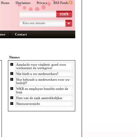
Home
Disclaimer
Privacy
RSS Feeds
Kies een situatie
uws
Contact
Nieuws
Aandacht voor vitaliteit: goed voor
werknemer én werkgever
Wat biedt u uw medewerkers?
Hoe behoudt u medewerkers voor uw
bedrijf?
WKR en employee benefits onder de
loep
Fiets van de zaak aantrekkelijker
Nieuwsoverzicht