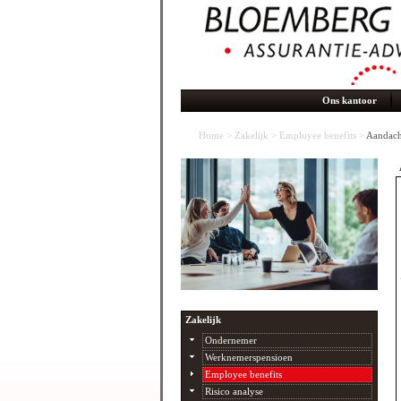
Ons kantoor
Home
>
Zakelijk
>
Employee benefits
>
Aandach
Zakelijk
Ondernemer
Werknemerspensioen
Employee benefits
Risico analyse