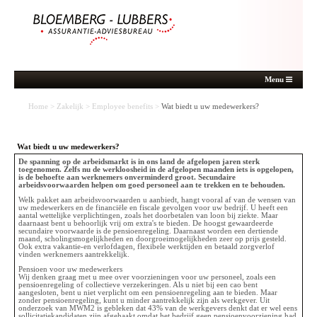
Menu
Home
>
Zakelijk
>
Employee benefits
>
Wat biedt u uw medewerkers?
Wat biedt u uw medewerkers?
De spanning op de arbeidsmarkt is in ons land de afgelopen jaren sterk
toegenomen. Zelfs nu de werkloosheid in de afgelopen maanden iets is opgelopen,
is de behoefte aan werknemers onverminderd groot. Secundaire
arbeidsvoorwaarden helpen om goed personeel aan te trekken en te behouden.
Welk pakket aan arbeidsvoorwaarden u aanbiedt, hangt vooral af van de wensen van
uw medewerkers en de financiële en fiscale gevolgen voor uw bedrijf. U heeft een
aantal wettelijke verplichtingen, zoals het doorbetalen van loon bij ziekte. Maar
daarnaast bent u behoorlijk vrij om extra's te bieden. De hoogst gewaardeerde
secundaire voorwaarde is de pensioenregeling. Daarnaast worden een dertiende
maand, scholingsmogelijkheden en doorgroeimogelijkheden zeer op prijs gesteld.
Ook extra vakantie-en verlofdagen, flexibele werktijden en betaald zorgverlof
vinden werknemers aantrekkelijk.
Pensioen voor uw medewerkers
Wij denken graag met u mee over voorzieningen voor uw personeel, zoals een
pensioenregeling of collectieve verzekeringen. Als u niet bij een cao bent
aangesloten, bent u niet verplicht om een pensioenregeling aan te bieden. Maar
zonder pensioenregeling, kunt u minder aantrekkelijk zijn als werkgever. Uit
onderzoek van MWM2 is gebleken dat 43% van de werkgevers denkt dat er wel eens
sollicitatiekandidaten zijn afgehaakt omdat het bedrijf geen pensioenvoorziening had.