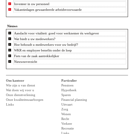
Investeer in uw personeel
Vakantiedagen gewaardeerde arbeidsvoorwaarde
Nieuws
Aandacht voor vitaliteit: goed voor werknemer én werkgever
Wat biedt u uw medewerkers?
Hoe behoudt u medewerkers voor uw bedrijf?
WKR en employee benefits onder de loep
Fiets van de zaak aantrekkelijker
Nieuwsoverzicht
Ons kantoor
Particulier
Wie zijn u van dienst
Pensioen
Wat doen wij voor u
Hypotheek
Onze dienstverlening
Sparen
Onze kwaliteitswaarborgen
Financial planning
Links
Uitvaart
Zorg
Wonen
Recht
Verkeer
Recreatie
Links