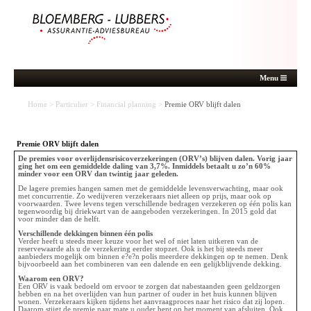
Menu
Home
>
Particulier
>
Financial planning
>
Premie ORV blijft dalen
Premie ORV blijft dalen
De premies voor overlijdensrisicoverzekeringen (ORV’s) blijven dalen. Vorig jaar
ging het om een gemiddelde daling van 3,7%. Inmiddels betaalt u zo’n 60%
minder voor een ORV dan twintig jaar geleden.
De lagere premies hangen samen met de gemiddelde levensverwachting, maar ook
met concurrentie. Zo wedijveren verzekeraars niet alleen op prijs, maar ook op
voorwaarden. Twee levens tegen verschillende bedragen verzekeren op één polis kan
tegenwoordig bij driekwart van de aangeboden verzekeringen. In 2015 gold dat
voor minder dan de helft.
Verschillende dekkingen binnen één polis
Verder heeft u steeds meer keuze voor het wel of niet laten uitkeren van de
reservewaarde als u de verzekering eerder stopzet. Ook is het bij steeds meer
aanbieders mogelijk om binnen e?e?n polis meerdere dekkingen op te nemen. Denk
bijvoorbeeld aan het combineren van een dalende en een gelijkblijvende dekking.
Waarom een ORV?
Een ORV is vaak bedoeld om ervoor te zorgen dat nabestaanden geen geldzorgen
hebben en na het overlijden van hun partner of ouder in het huis kunnen blijven
wonen. Verzekeraars kijken tijdens het aanvraagproces naar het risico dat zij lopen.
Daarom stijgt de premie naar mate u ouder bent op het moment van afsluiten. Ook