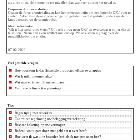
als u rookt, zal de premie hoger uitvallen dan wanneer dit niet het geval is.
Besparen door oversluiten
Gezien de forse premiedalingen kan het interessant zijn om een lopende ORV over te
sluiten. Zeker als u deze al weer enige tijd geleden heeft afgesloten, is de kans dat u
kunt besparen op de premie reëel.
Meer informatie
Wilt u hier meer over weten? Of heeft u nog geen ORV en overweegt u om er één af
te sluiten? Neem dan even
contact
met ons op. We adviseren u graag over de
mogelijkheden die er zijn.
07-02-2022
Veel gestelde vragen
Hoe voorkom je dat financiële producten elkaar overlappen
Wat is mijn inkomen als..?
Wat staat er in een financieel plan?
Voor wie is financiële planning?
Tips
Begin tijdig met schenken
Controleer regelmatig uw beleggingsverzekering
Bespaar belasting op uw vermogen
Bedenk wat u gaat doen met geld dat u over heeft
Hoe weet ik wat ik te besteden heb als ik met pensioen ben?