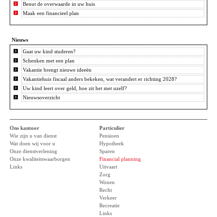
Benut de overwaarde in uw huis
Maak een financieel plan
Nieuws
Gaat uw kind studeren?
Schenken met een plan
Vakantie brengt nieuwe ideeën
Vakantiehuis fiscaal anders bekeken, wat verandert er richting 2028?
Uw kind leert over geld, hoe zit het met uzelf?
Nieuwsoverzicht
Ons kantoor
Particulier
Wie zijn u van dienst
Pensioen
Wat doen wij voor u
Hypotheek
Onze dienstverlening
Sparen
Onze kwaliteitswaarborgen
Financial planning
Links
Uitvaart
Zorg
Wonen
Recht
Verkeer
Recreatie
Links