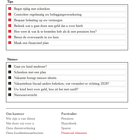
Tips
Begin tijdig met schenken
Controleer regelmatig uw beleggingsverzekering
Bespaar belasting op uw vermogen
Bedenk wat u gaat doen met geld dat u over heeft
Hoe weet ik wat ik te besteden heb als ik met pensioen ben?
Benut de overwaarde in uw huis
Maak een financieel plan
Nieuws
Gaat uw kind studeren?
Schenken met een plan
Vakantie brengt nieuwe ideeën
Vakantiehuis fiscaal anders bekeken, wat verandert er richting 2028?
Uw kind leert over geld, hoe zit het met uzelf?
Nieuwsoverzicht
Ons kantoor
Particulier
Wie zijn u van dienst
Pensioen
Wat doen wij voor u
Hypotheek
Onze dienstverlening
Sparen
Onze kwaliteitswaarborgen
Financial planning