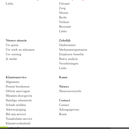
Links
Uitvaart
Zorg
Wonen
Recht
Verkeer
Recreatie
Links
Nieuwe situatie
Zakelijk
Uw gezin
Ondernemer
Uw werk en inkomen
Werknemerspensioen
Uw woning
Employee benefits
Je studie
Risico analyse
Verzekeringen
Links
Klantenservice
Kunst
Algemeen
Premie berekenen
Nieuws
Offerte aanvragen
Nieuwsoverzicht
Mutaties doorgeven
Handige rekentools
Contact
Schade melden
Contact
Adreswijziging
Adresgegevens
Bel-mij-service
Route
Totaalrelatie-service
Klanttevredenheid
Aanbeveling