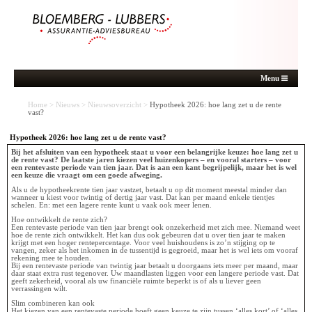
Menu
Home
>
Nieuws
>
Nieuwsoverzicht
>
Hypotheek 2026: hoe lang zet u de rente
vast?
Hypotheek 2026: hoe lang zet u de rente vast?
Bij het afsluiten van een hypotheek staat u voor een belangrijke keuze: hoe lang zet u
de rente vast? De laatste jaren kiezen veel huizenkopers – en vooral starters – voor
een rentevaste periode van tien jaar. Dat is aan een kant begrijpelijk, maar het is wel
een keuze die vraagt om een goede afweging.
Als u de hypotheekrente tien jaar vastzet, betaalt u op dit moment meestal minder dan
wanneer u kiest voor twintig of dertig jaar vast. Dat kan per maand enkele tientjes
schelen. En: met een lagere rente kunt u vaak ook meer lenen.
Hoe ontwikkelt de rente zich?
Een rentevaste periode van tien jaar brengt ook onzekerheid met zich mee. Niemand weet
hoe de rente zich ontwikkelt. Het kan dus ook gebeuren dat u over tien jaar te maken
krijgt met een hoger rentepercentage. Voor veel huishoudens is zo’n stijging op te
vangen, zeker als het inkomen in de tussentijd is gegroeid, maar het is wel iets om vooraf
rekening mee te houden.
Bij een rentevaste periode van twintig jaar betaalt u doorgaans iets meer per maand, maar
daar staat extra rust tegenover. Uw maandlasten liggen voor een langere periode vast. Dat
geeft zekerheid, vooral als uw financiële ruimte beperkt is of als u liever geen
verrassingen wilt.
Slim combineren kan ook
Het kiezen van een rentevaste periode hoeft geen keuze te zijn tussen ‘alles kort’ of ‘alles