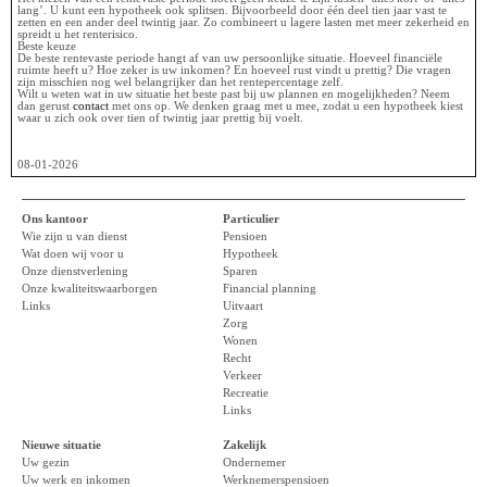
lang’. U kunt een hypotheek ook splitsen. Bijvoorbeeld door één deel tien jaar vast te
zetten en een ander deel twintig jaar. Zo combineert u lagere lasten met meer zekerheid en
spreidt u het renterisico.
Beste keuze
De beste rentevaste periode hangt af van uw persoonlijke situatie. Hoeveel financiële
ruimte heeft u? Hoe zeker is uw inkomen? En hoeveel rust vindt u prettig? Die vragen
zijn misschien nog wel belangrijker dan het rentepercentage zelf.
Wilt u weten wat in uw situatie het beste past bij uw plannen en mogelijkheden? Neem
dan gerust
contact
met ons op. We denken graag met u mee, zodat u een hypotheek kiest
waar u zich ook over tien of twintig jaar prettig bij voelt.
08-01-2026
Ons kantoor
Particulier
Wie zijn u van dienst
Pensioen
Wat doen wij voor u
Hypotheek
Onze dienstverlening
Sparen
Onze kwaliteitswaarborgen
Financial planning
Links
Uitvaart
Zorg
Wonen
Recht
Verkeer
Recreatie
Links
Nieuwe situatie
Zakelijk
Uw gezin
Ondernemer
Uw werk en inkomen
Werknemerspensioen