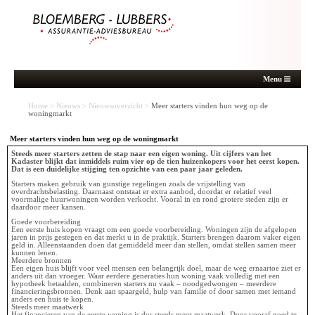
Menu
Home
>
Nieuws
>
Nieuwsoverzicht
>
Meer starters vinden hun weg op de
woningmarkt
Meer starters vinden hun weg op de woningmarkt
Steeds meer starters zetten de stap naar een eigen woning. Uit cijfers van het
Kadaster blijkt dat inmiddels ruim vier op de tien huizenkopers voor het eerst kopen.
Dat is een duidelijke stijging ten opzichte van een paar jaar geleden.
Starters maken gebruik van gunstige regelingen zoals de vrijstelling van
overdrachtsbelasting. Daarnaast ontstaat er extra aanbod, doordat er relatief veel
voormalige huurwoningen worden verkocht. Vooral in en rond grotere steden zijn er
daardoor meer kansen.
Goede voorbereiding
Een eerste huis kopen vraagt om een goede voorbereiding. Woningen zijn de afgelopen
jaren in prijs gestegen en dat merkt u in de praktijk. Starters brengen daarom vaker eigen
geld in. Alleenstaanden doen dat gemiddeld meer dan stellen, omdat stellen samen meer
kunnen lenen.
Meerdere bronnen
Een eigen huis blijft voor veel mensen een belangrijk doel, maar de weg ernaartoe ziet er
anders uit dan vroeger. Waar eerdere generaties hun woning vaak volledig met een
hypotheek betaalden, combineren starters nu vaak – noodgedwongen – meerdere
financieringsbronnen. Denk aan spaargeld, hulp van familie of door samen met iemand
anders een huis te kopen.
Steeds meer maatwerk
Het financieren van de eerste woning is dus steeds meer maatwerk. Door vooraf goed te