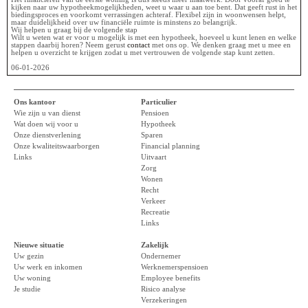
kijken naar uw hypotheekmogelijkheden, weet u waar u aan toe bent. Dat geeft rust in het
biedingsproces en voorkomt verrassingen achteraf. Flexibel zijn in woonwensen helpt,
maar duidelijkheid over uw financiële ruimte is minstens zo belangrijk.
Wij helpen u graag bij de volgende stap
Wilt u weten wat er voor u mogelijk is met een hypotheek, hoeveel u kunt lenen en welke
stappen daarbij horen? Neem gerust
contact
met ons op. We denken graag met u mee en
helpen u overzicht te krijgen zodat u met vertrouwen de volgende stap kunt zetten.
06-01-2026
Ons kantoor
Particulier
Wie zijn u van dienst
Pensioen
Wat doen wij voor u
Hypotheek
Onze dienstverlening
Sparen
Onze kwaliteitswaarborgen
Financial planning
Links
Uitvaart
Zorg
Wonen
Recht
Verkeer
Recreatie
Links
Nieuwe situatie
Zakelijk
Uw gezin
Ondernemer
Uw werk en inkomen
Werknemerspensioen
Uw woning
Employee benefits
Je studie
Risico analyse
Verzekeringen