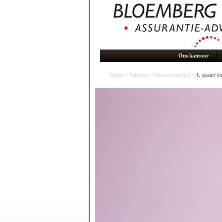
Ons kantoor
Home
>
Nieuws
>
Nieuwsoverzicht
>
U spaart b