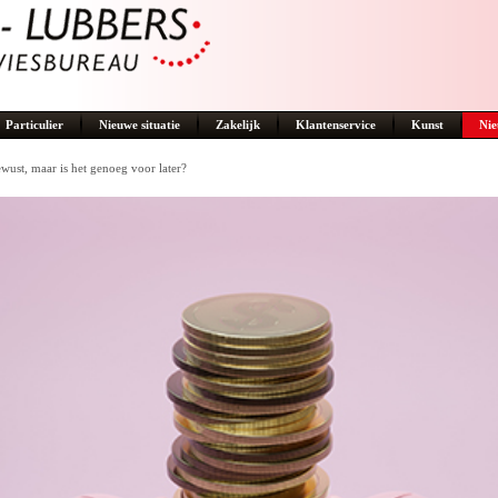
Particulier
Nieuwe situatie
Zakelijk
Klantenservice
Kunst
Nie
ewust, maar is het genoeg voor later?