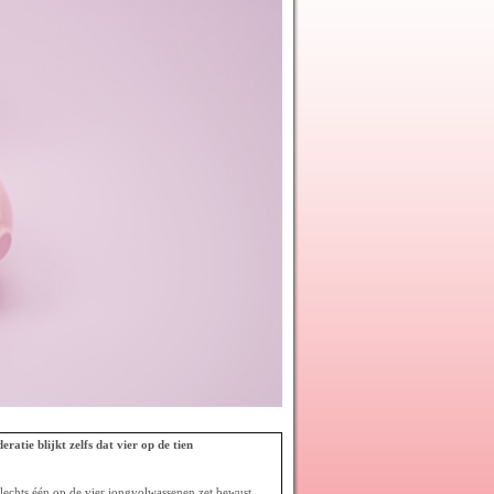
tie blijkt zelfs dat vier op de tien
Slechts één op de vier jongvolwassenen zet bewust