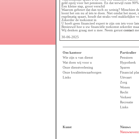
geld opzij voor het pensioen. En dat terwijl ruim 90% 
Een kleine stap, groot verschil
Waarom gebeurt dat dan toch zo weinig? Misschien den
loont het om nu al íets te doen. Niet omdat het moet,
regelmatig spaart, houdt dat straks veel makkelijker vo
Zekerder de toekomst in
U hoeft geen financieel expert te zijn om iets voor lat
Benieuwd hoe u uw financiële toekomst zekerder maakt
Wij denken graag met u mee. Neem gerust
contact
met
30-06-2025
Ons kantoor
Particulier
Wie zijn u van dienst
Pensioen
Wat doen wij voor u
Hypotheek
Onze dienstverlening
Sparen
Onze kwaliteitswaarborgen
Financial pl
Links
Uitvaart
Zorg
Wonen
Recht
Verkeer
Recreatie
Links
Kunst
Nieuws
Nieuwsoverz