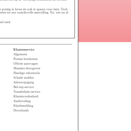
rettig te leven én ook te sparen voor later. Toch
eien tot een waardevolle aanvulling. En: wie nu al
eel eind.
Klantenservice
Algemeen
Premie berekenen
Offerte aanvragen
Mutaties doorgeven
Handige rekentools
Schade melden
Adreswijziging
Bel-mij-service
Totaalrelatie-service
Klanttevredenheid
Aanbeveling
Klachtmelding
Downloads