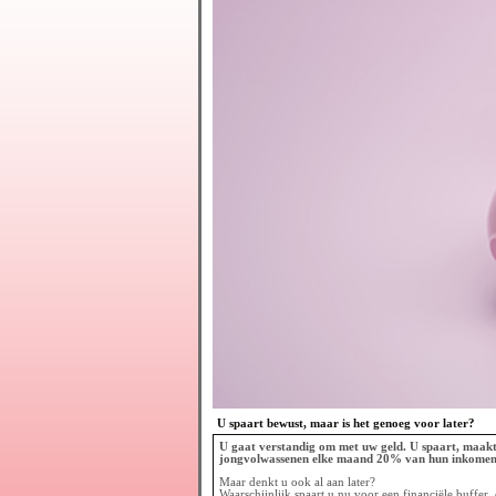
U spaart bewust, maar is het genoeg voor later?
U gaat verstandig om met uw geld. U spaart, maakt 
jongvolwassenen elke maand 20% van hun inkomen op
Maar denkt u ook al aan later?
Waarschijnlijk spaart u nu voor een financiële buffer