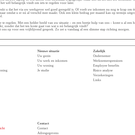
het wél belangrijk vindt om iets te regelen voor later.
kt u dat het via uw werkgever wel goed geregeld is. Of voelt uw inkomen nu nog te krap om én p
 maar omdat u er nú al verschil mee maakt. Ook een klein bedrag per maand kan op termijn uitgro
l.
er te regelen. Met een helder beeld van uw situatie – en een beetje hulp van ons – komt u al een h
, zonder dat het ten koste gaat van wat u nú belangrijk vindt?
 ons op voor een vrijblijvend gesprek. Zo zet u vandaag al een slimme stap richting morgen.
Nieuwe situatie
Zakelijk
Uw gezin
Ondernemer
Uw werk en inkomen
Werknemerspensioen
Uw woning
Employee benefits
anning
Je studie
Risico analyse
Verzekeringen
Links
Contact
icht
Contact
Adresgegevens