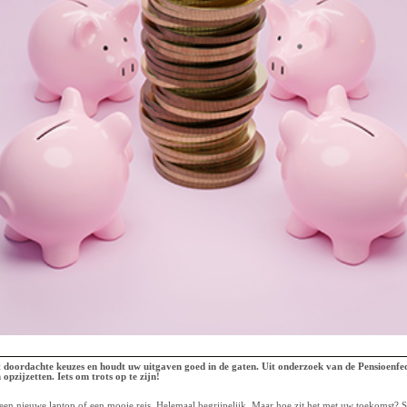
doordachte keuzes en houdt uw uitgaven goed in de gaten. Uit onderzoek van de Pensioenfedera
zijzetten. Iets om trots op te zijn!
, een nieuwe laptop of een mooie reis. Helemaal begrijpelijk. Maar hoe zit het met uw toekomst? 